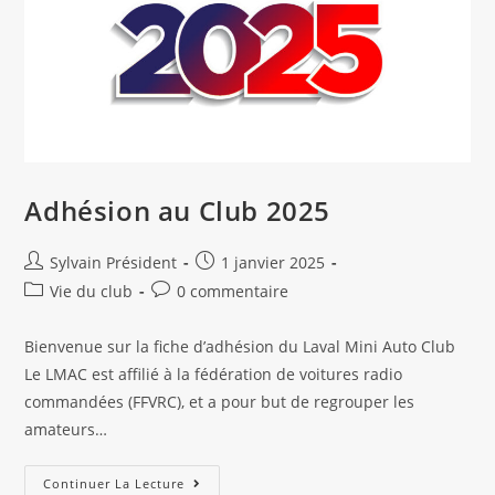
Adhésion au Club 2025
Auteur/autrice
Publication
Sylvain Président
1 janvier 2025
de
publiée :
Post
Commentaires
Vie du club
0 commentaire
la
category:
de
publication :
la
Bienvenue sur la fiche d’adhésion du Laval Mini Auto Club
publication :
Le LMAC est affilié à la fédération de voitures radio
commandées (FFVRC), et a pour but de regrouper les
amateurs…
Adhésion
Continuer La Lecture