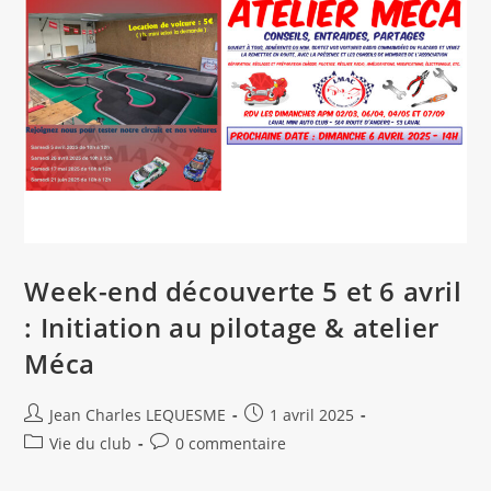
Week-end découverte 5 et 6 avril
: Initiation au pilotage & atelier
Méca
Auteur/autrice
Publication
Jean Charles LEQUESME
1 avril 2025
de
publiée :
Post
Commentaires
Vie du club
0 commentaire
la
category:
de
publication :
la