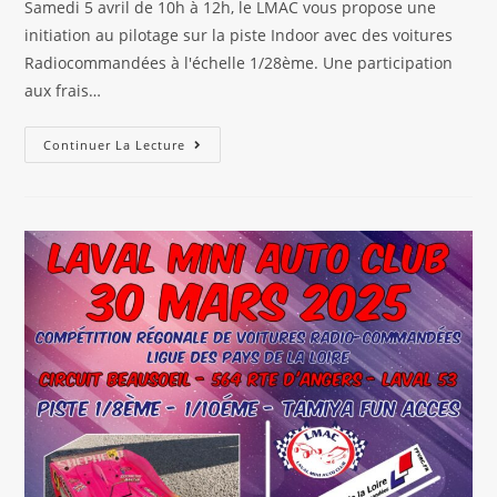
Samedi 5 avril de 10h à 12h, le LMAC vous propose une
publication :
initiation au pilotage sur la piste Indoor avec des voitures
Radiocommandées à l'échelle 1/28ème. Une participation
aux frais…
Week-
Continuer La Lecture
End
Découverte
5
Et
6
Avril
:
Initiation
Au
Pilotage
&
Atelier
Méca