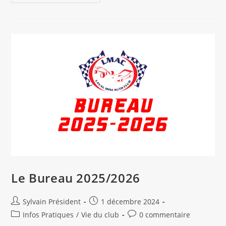
Au
Club
2025
Le Bureau 2025/2026
Auteur/autrice
Publication
Sylvain Président
1 décembre 2024
de
publiée :
Post
Commentaires
Infos Pratiques
/
Vie du club
0 commentaire
la
category:
de