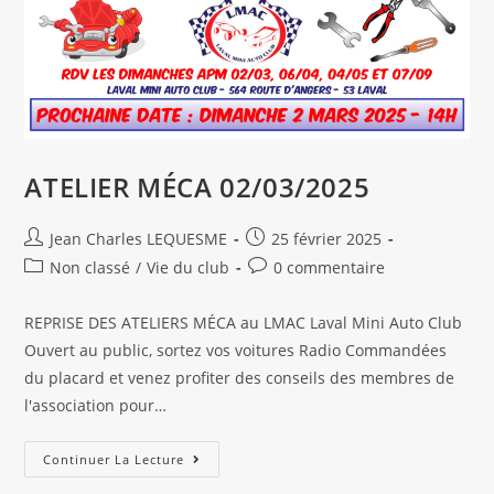
ATELIER MÉCA 02/03/2025
Auteur/autrice
Publication
Jean Charles LEQUESME
25 février 2025
de
publiée :
Post
Commentaires
Non classé
/
Vie du club
0 commentaire
la
category:
de
publication :
la
REPRISE DES ATELIERS MÉCA au LMAC Laval Mini Auto Club
publication :
Ouvert au public, sortez vos voitures Radio Commandées
du placard et venez profiter des conseils des membres de
l'association pour…
ATELIER
Continuer La Lecture
MÉCA
02/03/2025