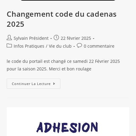
Changement code du cadenas
2025
Auteur/autrice
Publication
Sylvain Président
22 février 2025
de
publiée :
Post
Commentaires
Infos Pratiques
/
Vie du club
0 commentaire
la
category:
de
publication :
la
le code du portail est changé ce samedi 22 Février 2025
publication :
pour la saison 2025. Merci et bon roulage
Changement
Continuer La Lecture
Code
Du
Cadenas
2025