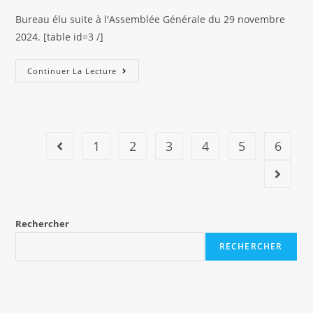
publication :
la
Bureau élu suite à l'Assemblée Générale du 29 novembre
publication :
2024. [table id=3 /]
Le
Continuer La Lecture
Bureau
2025/2026
1
2
3
4
5
6
Go to the previous page
Aller à 
Rechercher
RECHERCHER