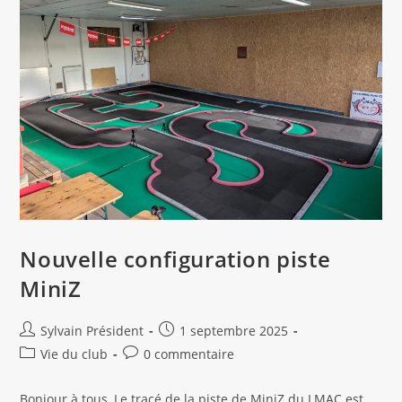
Nouvelle configuration piste
MiniZ
Auteur/autrice
Publication
Sylvain Président
1 septembre 2025
de
publiée :
Post
Commentaires
Vie du club
0 commentaire
la
category:
de
publication :
la
Bonjour à tous, Le tracé de la piste de MiniZ du LMAC est