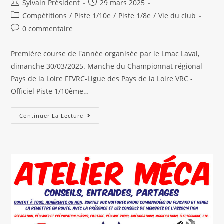
Auteur/autrice
Publication
Sylvain Président
29 mars 2025
de
publiée :
Post
Compétitions
/
Piste 1/10e
/
Piste 1/8e
/
Vie du club
la
category:
Commentaires
0 commentaire
publication :
de
la
Première course de l'année organisée par le Lmac Laval,
publication :
dimanche 30/03/2025. Manche du Championnat régional
Pays de la Loire FFVRC-Ligue des Pays de la Loire VRC -
Officiel Piste 1/10ème…
Course
Continuer La Lecture
Piste
Vitesse
30
Mars
2025