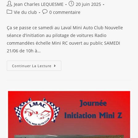
Auteur/autrice
Publication
Jean Charles LEQUESME
20 juin 2025
de
publiée :
Post
Commentaires
Vie du club
0 commentaire
la
category:
de
publication :
la
Ça se passe ce samedi au Laval Mini Auto Club Nouvelle
publication :
séance d'initiation au pilotage de voitures Radio
commandées échelle Mini RC ouvert au public SAMEDI
21/06 de 10h à…
Initiation
Continuer La Lecture
Pilotage
Mini
RC
Samedi
21/06
De
10h
À
12h