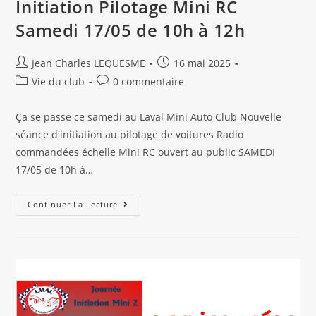
Initiation Pilotage Mini RC
Samedi 17/05 de 10h à 12h
Auteur/autrice
Publication
Jean Charles LEQUESME
16 mai 2025
de
publiée :
Post
Commentaires
Vie du club
0 commentaire
la
category:
de
publication :
la
Ça se passe ce samedi au Laval Mini Auto Club Nouvelle
publication :
séance d'initiation au pilotage de voitures Radio
commandées échelle Mini RC ouvert au public SAMEDI
17/05 de 10h à…
Initiation
Continuer La Lecture
Pilotage
Mini
RC
Samedi
17/05
De
10h
À
12h