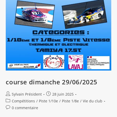
course dimanche 29/06/2025
Auteur/autrice
Publication
Sylvain Président
28 juin 2025
de
publiée :
Post
Compétitions
/
Piste 1/10e
/
Piste 1/8e
/
Vie du club
la
category:
Commentaires
0 commentaire
publication :
de